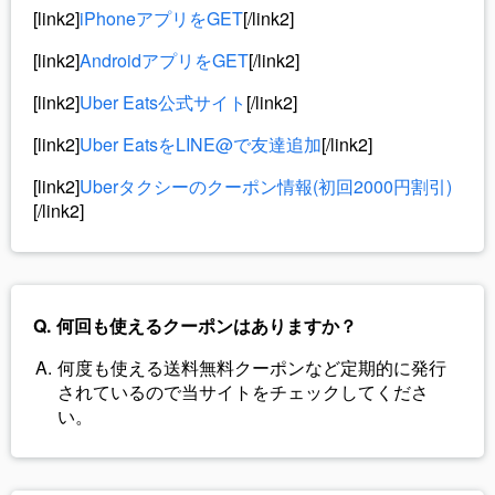
[link2]
iPhoneアプリをGET
[/link2]
[link2]
AndroidアプリをGET
[/link2]
[link2]
Uber Eats公式サイト
[/link2]
[link2]
Uber EatsをLINE@で友達追加
[/link2]
[link2]
Uberタクシーのクーポン情報(初回2000円割引)
[/link2]
何回も使えるクーポンはありますか？
何度も使える送料無料クーポンなど定期的に発行
されているので当サイトをチェックしてくださ
い。