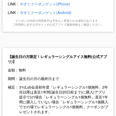
LINK：
今すぐクーポンゲット(iPhone)
LINK：
今すぐクーポンゲット(Android)
クーポンの内容や利用条件は予告なく変更される場合があります。
ご利用前に必ず公式サイトや公式アプリで最新情報をご確認ください。
【誕生日の方限定！レギュラーシングルアイス無料(公式アプ
リ)】
金額：
無料
期間：
誕生日の月の最終日まで
補足：
31cLub会員初年度「レギュラーシングル1個無料」2年
目以降は直近1年間(誕生日20日前まで)に購入(アプリ
提示で)の場合「レギュラーシングル1個無料」直近1年
間に購入していない場合「レギュラーシングル1個購入
でその場でレギュラーシングル1個無料」クーポンがプ
レゼントされます。