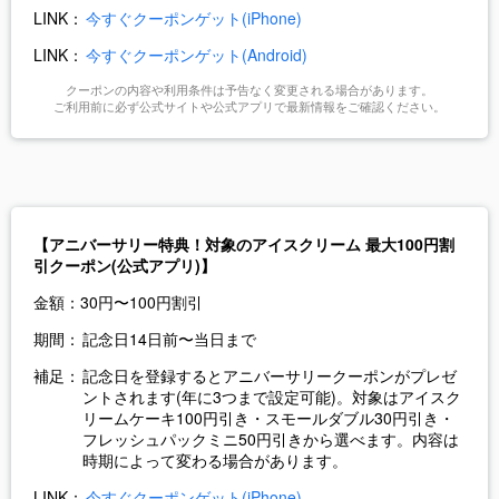
LINK：
今すぐクーポンゲット(iPhone)
LINK：
今すぐクーポンゲット(Android)
クーポンの内容や利用条件は予告なく変更される場合があります。
ご利用前に必ず公式サイトや公式アプリで最新情報をご確認ください。
【アニバーサリー特典
！対象のアイスクリーム 最大100円割
引クーポン(公式アプリ)】
金額：
30円〜100円割引
期間：
記念日14日前〜当日まで
補足：
記念日を登録するとアニバーサリークーポンがプレゼ
ントされます(年に3つまで設定可能)。対象はアイスク
リームケーキ100円引き・スモールダブル30円引き・
フレッシュパックミニ50円引きから選べます。内容は
時期によって変わる場合があります。
LINK：
今すぐクーポンゲット(iPhone)